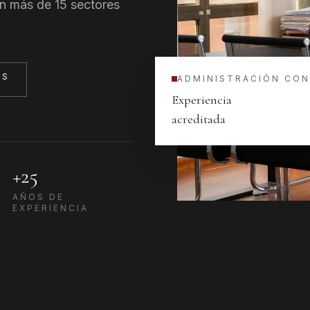
n más de 15 sectores
OS
ADMINISTRACIÓN CO
Experiencia
acreditada
+25
AÑOS DE
EXPERIENCIA